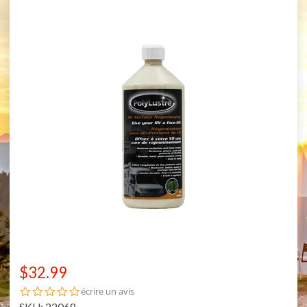
$32.99
0.0
écrire un avis
star
SKU: 22068